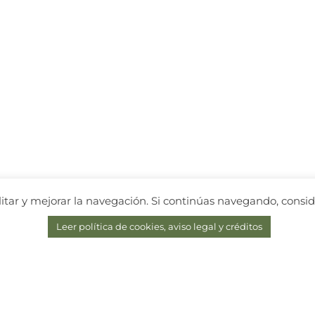
cilitar y mejorar la navegación. Si continúas navegando, cons
Leer política de cookies, aviso legal y créditos
Garantizamos:
O