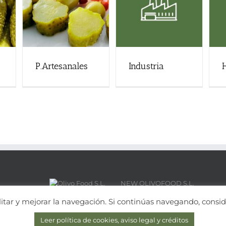
P.Artesanales
Industria
NEW OLIVOFOOD S.L.
C/ Juan XXIII Nº 17 , Bajo B · Tot
cilitar y mejorar la navegación. Si continúas navegando, cons
CONTACTOS
Leer política de cookies, aviso legal y créditos