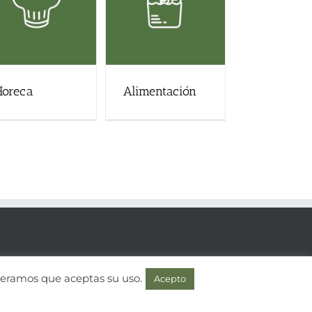
Horeca
Alimentación
ana · 30850 · Murcia · España
ideramos que aceptas su uso.
Acepto