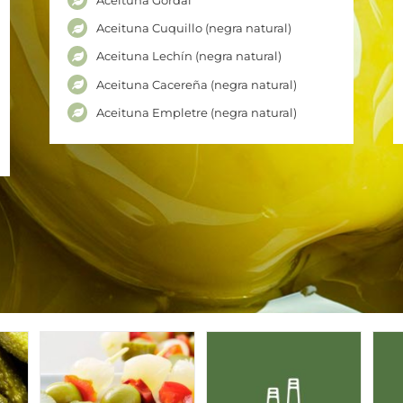
Aceituna Gordal
Aceituna Cuquillo (negra natural)
Aceituna Lechín (negra natural)
Aceituna Cacereña (negra natural)
Aceituna Empletre (negra natural)