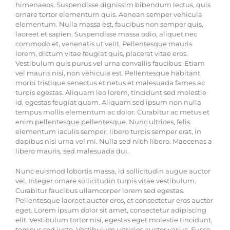
himenaeos. Suspendisse dignissim bibendum lectus, quis
ornare tortor elementum quis. Aenean semper vehicula
elementum. Nulla massa est, faucibus non semper quis,
laoreet et sapien. Suspendisse massa odio, aliquet nec
commodo et, venenatis ut velit. Pellentesque mauris
lorem, dictum vitae feugiat quis, placerat vitae eros.
Vestibulum quis purus vel urna convallis faucibus. Etiam
vel mauris nisi, non vehicula est. Pellentesque habitant
morbi tristique senectus et netus et malesuada fames ac
turpis egestas. Aliquam leo lorem, tincidunt sed molestie
id, egestas feugiat quam. Aliquam sed ipsum non nulla
tempus mollis elementum ac dolor. Curabitur ac metus et
enim pellentesque pellentesque. Nunc ultrices, felis
elementum iaculis semper, libero turpis semper erat, in
dapibus nisi urna vel mi. Nulla sed nibh libero. Maecenas a
libero mauris, sed malesuada dui.
Nunc euismod lobortis massa, id sollicitudin augue auctor
vel. Integer ornare sollicitudin turpis vitae vestibulum.
Curabitur faucibus ullamcorper lorem sed egestas.
Pellentesque laoreet auctor eros, et consectetur eros auctor
eget. Lorem ipsum dolor sit amet, consectetur adipiscing
elit. Vestibulum tortor nisi, egestas eget molestie tincidunt,
tempus sed justo. Vestibulum ultricies auctor varius. Fusce