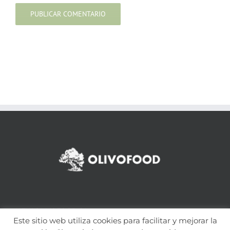
NEW OLIVOFOOD S.L.
Este sitio web utiliza cookies para facilitar y mejorar la
C/ Juan XXIII Nº 17 , Bajo B · Totana · 30850 · Murcia · España
CONTACTOS