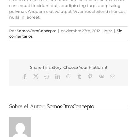
consequat tincidunt dui, ac adipiscing turpis adipiscing
pulvinar. Aliquam erat volutpat. Vivamus eleifend rhoncus
nulla in laoreet.
Por
SomosOtroConcepto
|
noviembre 27th, 2012
|
Misc
|
Sin
comentarios
Share This Story, Choose Your Platform!
Facebook
X
Reddit
LinkedIn
WhatsApp
Tumblr
Pinterest
Vk
Correo
electrónico
Sobre el Autor:
SomosOtroConcepto