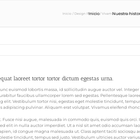
Inicio
Nuestra histo
Inicio
Design Process
Vivamus ullamcorper nim
at laoreet tortor tortor dictum egestas urna.
unc euismod lobortis massa, id sollicitudin augue auctor vel. Integer 
urabitur faucibus ullamcorper lorem sed egestas. Pellentesque laoreet
elit. Vestibulum tortor nisi, egestas eget molestie tincidunt, tempus 
s adipiscing pulvinar. Aliquam erat volutpat. Vivamus eleifend rhoncu
usce nisi augue, malesuada in commodo quis, euismod quis orci. In
d elit in nulla auctor imperdiet. Ut a nisl sit amet odio accumsan lao
sapien, id congue magna malesuada ut. Class aptent taciti sociosqu ad
estie tincidunt, tempus sed justo. Vestibulum ultricies auctor varius