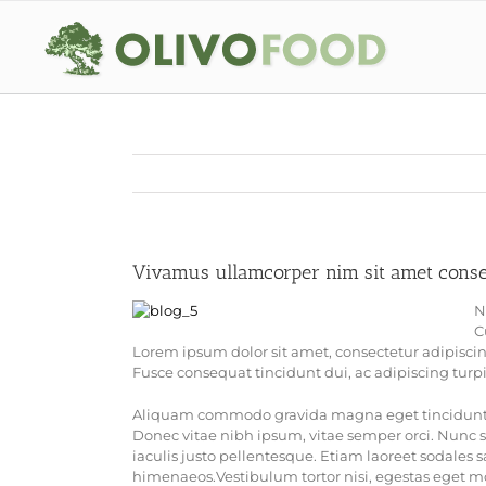
Saltar
al
contenido
Vivamus ullamcorper nim sit amet consequ
N
C
Lorem ipsum dolor sit amet, consectetur adipiscing 
Fusce consequat tincidunt dui, ac adipiscing turpi
Aliquam commodo gravida magna eget tincidunt. F
Donec vitae nibh ipsum, vitae semper orci. Nunc se
iaculis justo pellentesque. Etiam laoreet sodales 
himenaeos.Vestibulum tortor nisi, egestas eget mol