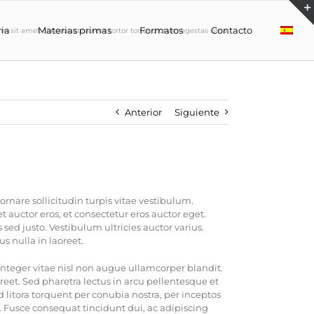
ria
Materias primas
Formatos
Contacto
 sit amet consequat laoreet tortor tortor dictum egestas urna.
Anterior
Siguiente
ornare sollicitudin turpis vitae vestibulum.
 auctor eros, et consectetur eros auctor eget.
sed justo. Vestibulum ultricies auctor varius.
s nulla in laoreet.
teger vitae nisl non augue ullamcorper blandit.
reet. Sed pharetra lectus in arcu pellentesque et
 litora torquent per conubia nostra, per inceptos
. Fusce consequat tincidunt dui, ac adipiscing